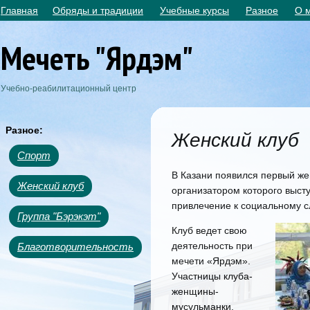
Главная
Обряды и традиции
Учебные курсы
Разное
О 
Мечеть "Ярдэм"
Учебно-реабилитационный центр
Разное:
Женский клуб
Спорт
В Казани появился первый же
Женский клуб
организатором которого выст
привлечение к социальному 
Группа "Бэрэкэт"
Клуб ведет свою
деятельность при
Благотворительность
мечети «Ярдэм».
Участницы клуба-
женщины-
мусульманки,