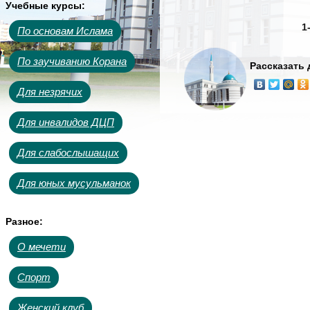
Учебные курсы:
1
По основам Ислама
По заучиванию Корана
Рассказать
Для незрячих
Для инвалидов ДЦП
Для слабослышащих
Для юных мусульманок
Разное:
О мечети
Спорт
Женский клуб