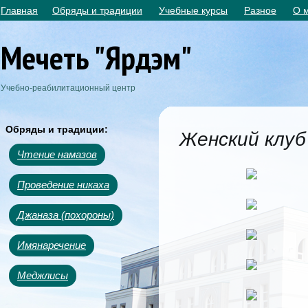
Главная
Обряды и традиции
Учебные курсы
Разное
О 
Мечеть "Ярдэм"
Учебно-реабилитационный центр
Обряды и традиции:
Женский клуб
Чтение намазов
Проведение никаха
Джаназа (похороны)
Имянаречение
Меджлисы