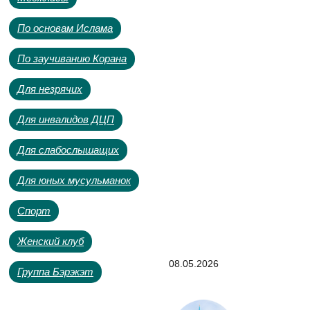
По основам Ислама
По заучиванию Корана
Для незрячих
Для инвалидов ДЦП
Для слабослышащих
Для юных мусульманок
Спорт
Женский клуб
08.05.2026
Группа Бэрэкэт