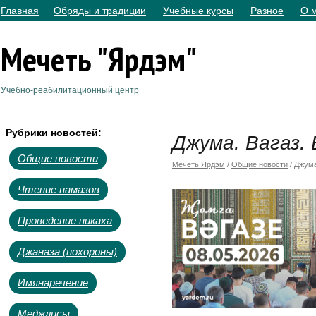
Главная
Обряды и традиции
Учебные курсы
Разное
О 
Мечеть "Ярдэм"
Учебно-реабилитационный центр
Рубрики новостей:
Джума. Вагаз. 
Общие новости
Мечеть Ярдэм
/
Общие новости
/ Джума
Чтение намазов
Проведение никаха
Джаназа (похороны)
Имянаречение
Меджлисы