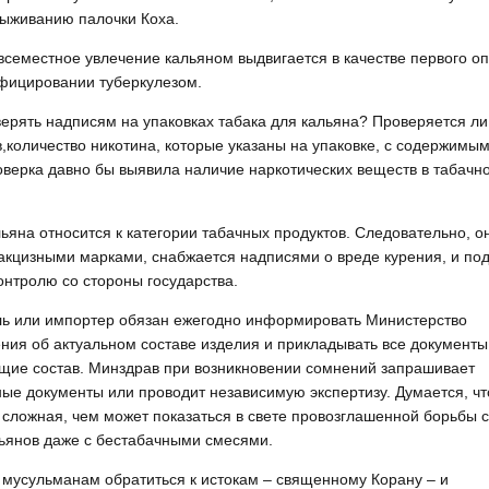
ыживанию палочки Коха.
всеместное увлечение кальяном выдвигается в качестве первого о
фицировании туберкулезом.
ерять надписям на упаковках табака для кальяна? Проверяется ли
в,количество никотина, которые указаны на упаковке, с содержимы
верка давно бы выявила наличие наркотических веществ в табачн
льяна относится к категории табачных продуктов. Следовательно, о
акцизными марками, снабжается надписями о вреде курения, и по
онтролю со стороны государства.
ь или импортер обязан ежегодно информировать Министерство
ния об актуальном составе изделия и прикладывать все документы
ие состав. Минздрав при возникновении сомнений запрашивает
ые документы или проводит независимую экспертизу. Думается, чт
 сложная, чем может показаться в свете провозглашенной борьбы с
ьянов даже с бестабачными смесями.
мусульманам обратиться к истокам – священному Корану – и