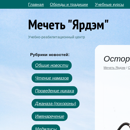
Главная
Обряды и традиции
Учебные курсы
Мечеть "Ярдэм"
Учебно-реабилитационный центр
Рубрики новостей:
Осторо
Общие новости
Мечеть Ярдэм
/
О
Чтение намазов
Проведение никаха
Джаназа (похороны)
Имянаречение
Меджлисы