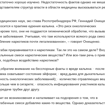
остаточно хорошо изучено. Недостаточность фактов однако не меш
дставителям структур власти в области медицины высказываться р
медицинских наук, экс-глава Роспотребнадзора РФ, Геннадий Онищ
осится к практике курения кальяна. «Это риск онкологических
 кроме того, они не поддаются гигиенической обработке, что вызыв
 заболевания. Учитывая, что там используются всякого рода смеси
бление наркотиков почти легализованное», – говорит Онищенко.
табак приравнивается к наркотикам. Так ли это на самом деле? Вхо
альянные смеси наркотические вещества? Или все-таки речь о при
и, подобных воздействию наркотиков?
,обратим внимание на бесспорные факты о вреде кальяна: · после
века охватывает состояние эйфории; · вред дыма для дыхательных
сность онкологических заболеваний); · количество отравляющих ве
больше чем в сигарете; · опасность инфицирования участников кал
редаче трубки друг другу.
т ее возникновения и наталкивает на подозрения о том, что в
табачные смеси добавляю какие-то вещества. Однако доказательст