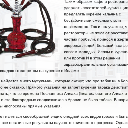
Таким образом кафе и рестораны
удержать посетителей-курильщик
предлагать курение кальяна с
бестабачными смесями стали
повсеместно. Так и получается, ч
рестораторы не желают расстава
частью прибыли, принося в жертв
здоровье людей, большей часть
совсем молодых. Ислам и курение
или против И в этом решении
здравоохранительные организац
впадают с запретом на курение в Исламе.
 найдется много мусульман, которые скажут, что про табак ни в Кор
го не сказано. Прямого указания на запрет курения табака действи
знать, что во времена Посланника Аллаха (Благословит его Аллах и
) и его благородных сподвижников в Аравии не было табака. В шари
ты ниспосланы прямые указания.
ет являться своеобразной энциклопедией всех видов грехов и быть
все негативные результаты научно-технического прогресса. Однак