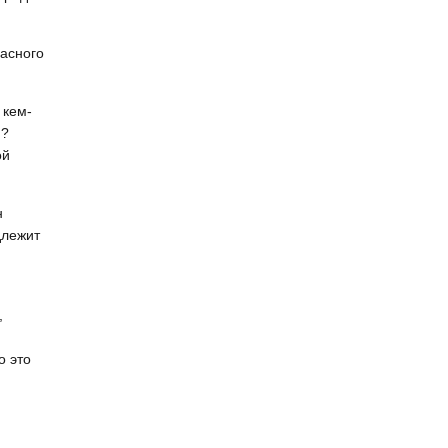
пасного
 кем-
м?
ой
н
длежит
,
о это