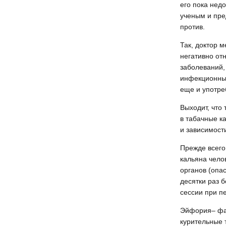
его пока нед
ученым и пре
против.
Так, доктор 
негативно отн
заболеваний,
инфекционные
еще и употре
Выходит, что 
в табачные к
и зависимост
Прежде всего
кальяна чело
органов (опа
десятки раз 
сессии при пе
Эйфория– фак
курительные 