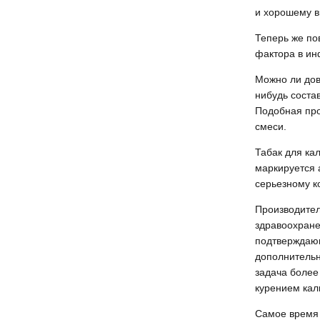
и хорошему в
Теперь же по
фактора в ин
Можно ли дов
нибудь соста
Подобная про
смеси.
Табак для ка
маркируется 
серьезному к
Производител
здравоохране
подтверждающ
дополнительн
задача более
курением кал
Самое время 