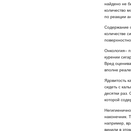
найдено не б
количество м
по реакции а
Содержание о
количестве си
поверхностно
Онкология– п
курении сигар
Вред оценива
вполне реале
Ядовитость к
сидеть с кал
десятки раз. 
которой соде
Негигиеничнос
наконечник. 
например, вр
винили в это