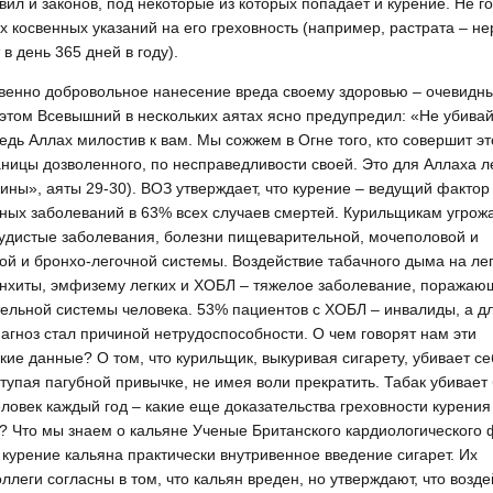
вил и законов, под некоторые из которых попадает и курение. Не г
х косвенных указаний на его греховность (например, растрата – не
 в день 365 дней в году).
венно добровольное нанесение вреда своему здоровью – очевидны
 этом Всевышний в нескольких аятах ясно предупредил: «Не убива
едь Аллах милостив к вам. Мы сожжем в Огне того, кто совершит эт
аницы дозволенного, по несправедливости своей. Это для Аллаха л
ны», аяты 29-30). ВОЗ утверждает, что курение – ведущий фактор
ых заболеваний в 63% всех случаев смертей. Курильщикам угрож
удистые заболевания, болезни пищеварительной, мочеполовой и
ой и бронхо-легочной системы. Воздействие табачного дыма на ле
нхиты, эмфизему легких и ХОБЛ – тяжелое заболевание, поражаю
ельной системы человека. 53% пациентов с ХОБЛ – инвалиды, а д
иагноз стал причиной нетрудоспособности. О чем говорят нам эти
кие данные? О том, что курильщик, выкуривая сигарету, убивает се
ступая пагубной привычке, не имея воли прекратить. Табак убивает
ловек каждый год – какие еще доказательства греховности курени
 Что мы знаем о кальяне Ученые Британского кардиологического
 курение кальяна практически внутривенное введение сигарет. Их
ллеги согласны в том, что кальян вреден, но утверждают, что возд