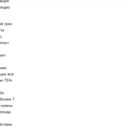
оворя
редко
й грех
йте
о,
егко»
ают
гкие
щее все
ля 75%
бя
 более 7
я нужны
 фонда
ействие