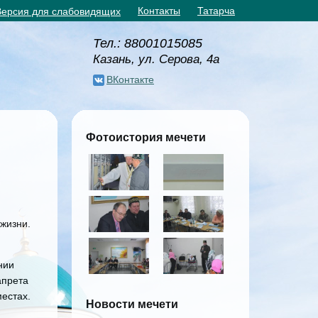
Контакты
Татарча
Версия для слабовидящих
Тел.: 88001015085
Казань, ул. Серова, 4а
ВКонтакте
Фотоистория мечети
жизни.
нии
апрета
естах.
Новости мечети