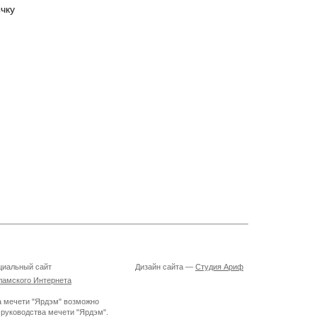
чку
циальный сайт
Дизайн сайта —
Студия Ариф
ламского Интернета
а мечети "Ярдэм" возможно
 руководства мечети "Ярдэм".