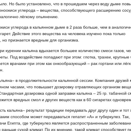
ыло. Но было установлено, что в прошедшем через воду дыме пов
оноокиси углерода – вещества, способствующего расширению сосу
налогично лёгкому опьянению.
киси углерода в кальянном дыме в 2 раза больше, чем в аналогич
гарет. Действие этого вещества на человека изучено пока только
, но признается вредным для организма.
ри курении кальяна вдыхается большее количество смеси газов, ч
еты. Под воздействие попадают при этом: глотка, трахеи, крупные 
ется врачами при этом как онкообразующий – рак гортани или лёгк
н.
альяна– в продолжительности кальянной сессии. Компания друзей
ьяном часами, что повышает дозировку отравляющих организм веще
Стандартная дозировка одной заправки кальяна – 25 гр. табачной с
ржится вредных смол и других веществ как в 60 сигаретах одновре
ть кальяна– результат традиции передавать друг другу один и тот 
Таким способом может передаваться гепатит «А» и туберкулез. Так,
ачи Египта, где туберкулез является распространенным заболеван
м раньше сухой климат. По их мнению, такой климат способствует 