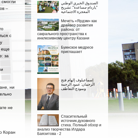
 смогли
الصندوق الخيري الوطني
"ياردام-مساعدة": تشريح
ов –
المعجزة الاجتماعية
Мечеть «Ярдэм» как
драйвер развития
то
района: от
сакрального пространства к
ться с
инклюзивному центру Казани
у
Буинское медресе
ю еще
приглашает
: за
ии
إسماعيلوف إلهام فتح
الرحمان: عمود الرحمة
ане, ни
ونموذج التعاطف
тельно
ате не
Спасительный
источник духовного
стиха. Полный обзор и
анализ творчества Илдара
о Коран
Баязитова - 2