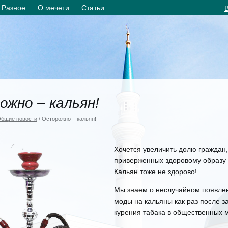
Разное
О мечети
Статьи
жно – кальян!
бщие новости
/ Осторожно – кальян!
Хочется увеличить долю граждан,
приверженных здоровому образу 
Кальян тоже не здорово!
Мы знаем о неслучайном появле
моды на кальяны как раз после з
курения табака в общественных м