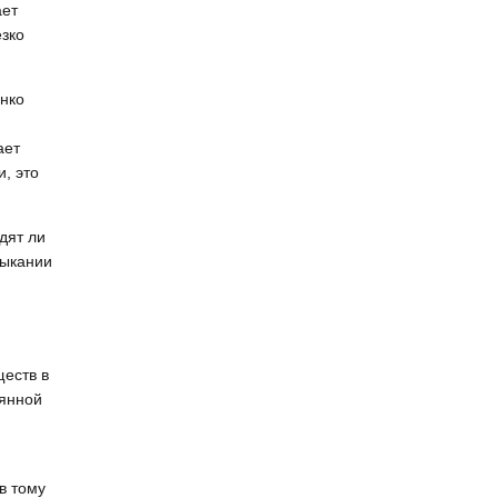
ает
езко
енко
ает
, это
дят ли
выкании
ществ в
ьянной
в тому