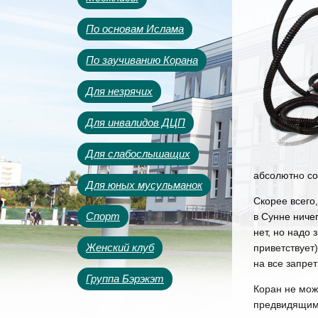
По основам Ислама
По заучиванию Корана
Для незрячих
Для инвалидов ДЦП
Для слабослышащих
абсолютно со
Для юных мусульманок
Скорее всего,
Спорт
в Сунне ниче
нет, но надо 
Женский клуб
приветствует
на все запре
Группа Бэрэкэт
Коран не мож
предвидящим 