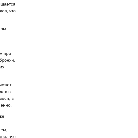
ышается
дов, что
ном
ем при
бронхи.
их
 может
ств в
меси, в
менно.
же
ием,
передаче