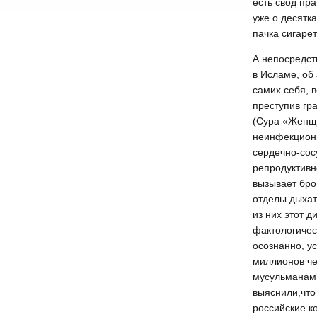
есть свод пра
уже о десятка
пачка сигарет
А непосредст
в Исламе, об
самих себя, в
преступив гр
(Сура «Женщи
неинфекционн
сердечно-сос
репродуктивн
вызывает бро
отделы дыхат
из них этот д
фактологичес
осознанно, у
миллионов че
мусульманам?
выяснили,что
российские ко