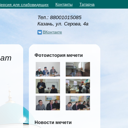
Контакты
Татарча
Версия для слабовидящих
Тел.: 88001015085
Казань, ул. Серова, 4а
ВКонтакте
Фотоистория мечети
рат
Новости мечети