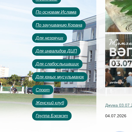
По основам Ислама
По заучиванию Корана
Для незрячих
Для инвалидов ДЦП
Для слабослышащих
Для юных мусульманок
Спорт
Женский клуб
Джума 03.07.
Группа Бэрэкэт
04.07.2026