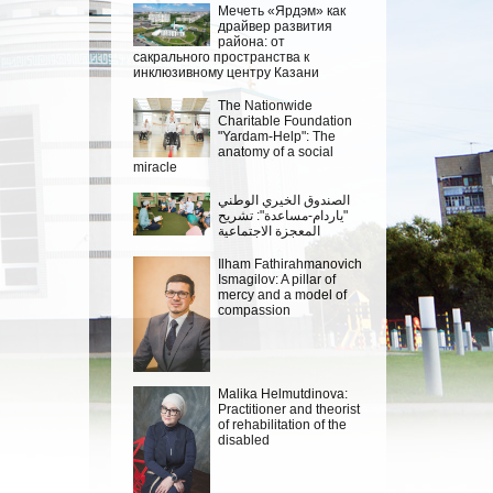
Мечеть «Ярдэм» как
драйвер развития
района: от
сакрального пространства к
инклюзивному центру Казани
The Nationwide
Charitable Foundation
"Yardam-Help": The
anatomy of a social
miracle
الصندوق الخيري الوطني
"ياردام-مساعدة": تشريح
المعجزة الاجتماعية
Ilham Fathirahmanovich
Ismagilov: A pillar of
mercy and a model of
compassion
Malika Helmutdinova:
Practitioner and theorist
of rehabilitation of the
disabled