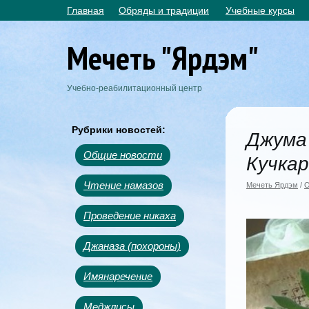
Главная
Обряды и традиции
Учебные курсы
Мечеть "Ярдэм"
Учебно-реабилитационный центр
Рубрики новостей:
Джума 
Общие новости
Кучка
Чтение намазов
Мечеть Ярдэм
/
О
Проведение никаха
Джаназа (похороны)
Имянаречение
Меджлисы